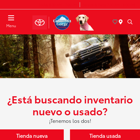
Today 8:30 AM - 7:00 PM
Service & Parts 7:30 AM - 6:00 PM
Menu
¿Está buscando inventario
nuevo o usado?
¡Tenemos los dos!
Tienda nueva
Tienda usada